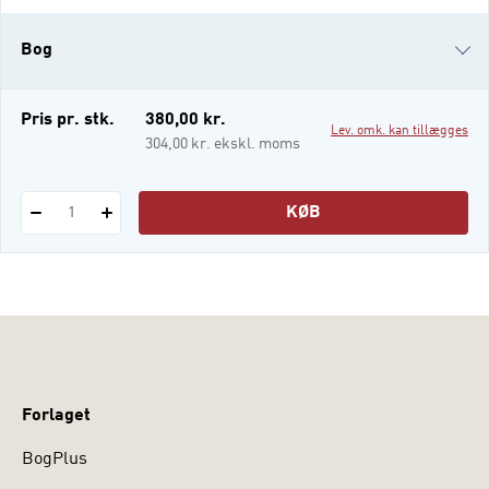
Bog
i-bog
Pris pr. stk.
380,00 kr.
Lev. omk. kan tillægges
304,00 kr. ekskl. moms
KØB
1
Forlaget
BogPlus