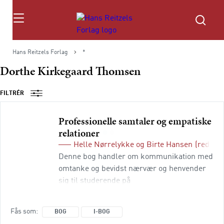
Søg
Hans Reitzels Forlag
*
Dorthe Kirkegaard Thomsen
FILTRÉR
Professionelle samtaler og empatiske
relationer
Helle Nørrelykke
og
Birte Hansen
(red.)
Denne bog handler om kommunikation med
omtanke og bevidst nærvær og henvender
sig til studerende på
professionsuddannelser, der uddanner sig
til at arbejde i menneskeorienterede
Fås som
BOG
I-BOG
organisationer. Målet med bogen er at