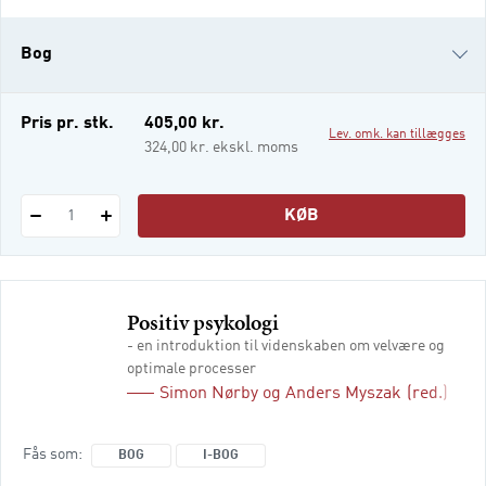
klæde de studerende på, så de i deres
praktik og videre arbejde kan påtage sig det
Bog
ansvar, der følger med rollen som
professionel samtalepartner.
Socialarbejdere arbejder i forskellige
i-bog
Pris pr. stk.
405,00 kr.
Lev. omk. kan tillægges
organisationer
324,00 kr. ekskl. moms
KØB
1
Positiv psykologi
- en introduktion til videnskaben om velvære og
optimale processer
Simon Nørby
og
Anders Myszak
(red.)
Fås som
BOG
I-BOG