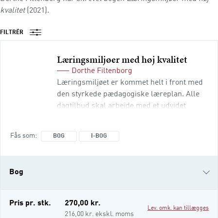
kvalitet
(2021).
FILTRÉR
Læringsmiljøer med høj kvalitet
Dorthe Filtenborg
Læringsmiljøet er kommet helt i front med
den styrkede pædagogiske læreplan. Alle
dagtilbud skal arbejde med et udvidet
læringsmiljøbegreb hele dagen og etablere
læringsmiljøer med høj kvalitet i både
Fås som
BOG
I-BOG
rutinesituationer, planlagte aktiviteter og
børneinitieret leg. De skal også kunne sætte
brede pædagogiske mål for
Bog
sammenhængen mellem læringsmiljøet og
børns læring med afsæt i de seks
læreplanstemaer.
i-bog
Pris pr. stk.
270,00 kr.
Lev. omk. kan tillægges
216,00 kr. ekskl. moms