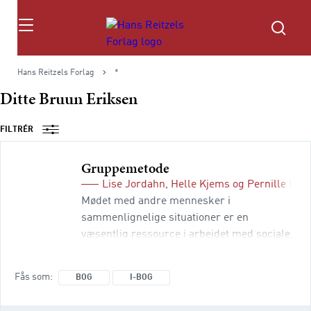
Søg
Hans Reitzels Forlag
*
Ditte Bruun Eriksen
FILTRÉR
Gruppemetode
Lise Jordahn
,
Helle Kjems
og
Pernille Nør
Mødet med andre mennesker i
sammenlignelige situationer er en
væsentlig ressource i arbejdet med sociale,
fysiske og psykiske problemer og udgør
essensen i gruppemetode. Gruppemetode
Fås som
BOG
I-BOG
er i forskellige udformninger vidt udbredt i
mange sektorer i vel­færdssamfundet.