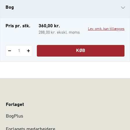
tværmediale felt, herunder i de sociale
Bog
medier. Bo
i-bog
Pris pr. stk.
360,00 kr.
Lev. omk. kan tillægges
288,00 kr. ekskl. moms
KØB
1
Forlaget
BogPlus
Forlagets medarbejdere