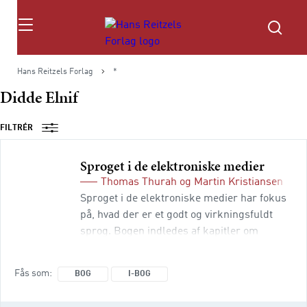
Søg
Hans Reitzels Forlag
*
Didde Elnif
FILTRÉR
Sproget i de elektroniske medier
Thomas Thurah
og
Martin Kristiansen
(red
Sproget i de elektroniske medier har fokus
på, hvad der er et godt og virkningsfuldt
sprog. Bogen indledes af kapitler om
sproget, henholdsvis den basale grammatik
og det journalistiske sprog. Herefter følger
Fås som
BOG
I-BOG
kapitler om sproget på de forskellige
digitale platforme: radio, tv, internet og i det