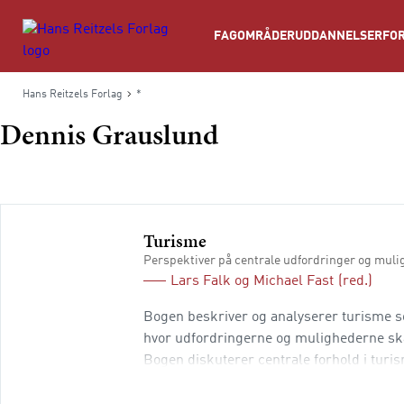
Søg
FAGOMRÅDER
UDDANNELSER
FOR
Hans Reitzels Forlag
*
Dennis Grauslund
Turisme
Perspektiver på centrale udfordringer og mul
Lars Falk
og
Michael Fast
(red.)
Bogen beskriver og analyserer turisme som
hvor udfordringerne og mulighederne ska
Bogen diskuterer centrale forhold i turi
hvordan du kan forstå de essentielle di