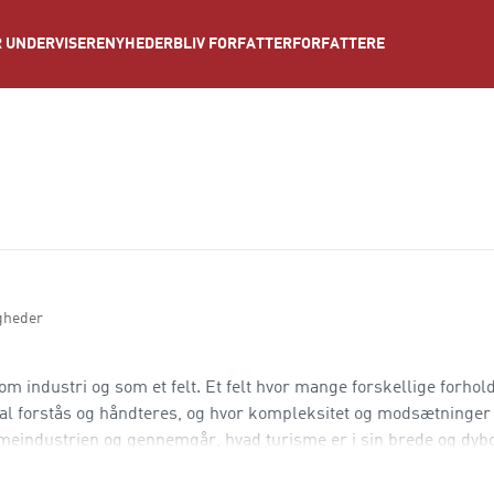
NYHEDER
BLIV FORFATTER
FORFATTERE
 UNDERVISERE
igheder
 industri og som et felt. Et felt hvor mange forskellige forhold
l forstås og håndteres, og hvor kompleksitet og modsætninger 
smeindustrien og gennemgår, hvad turisme er i sin brede og dyb
skussioner og begreber i turismens komplekse