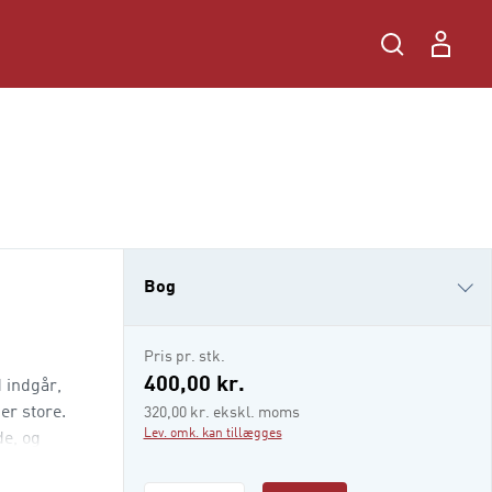
Bog
e-bog
Pris pr. stk.
i-bog
400,00 kr.
 indgår,
er store.
320,00 kr. ekskl. moms
Lev. omk. kan tillægges
de, og