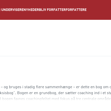
NYHEDER
BLIV FORFATTER
FORFATTERE
 UNDERVISERE
er – og bruges i stadig flere sammenhænge – er dette en bog om 
sisbog”. Bogen er en grundbog, der sætter coaching ind i et st
bogen favnes coachingfeltet med fokus på tre centrale område
nddelt med ni praksisorienterede artikler