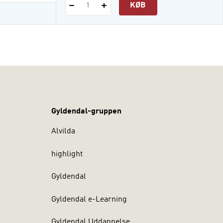
KØB
1
Gyldendal-gruppen
Alvilda
highlight
Gyldendal
Gyldendal e-Learning
Gyldendal Uddannelse