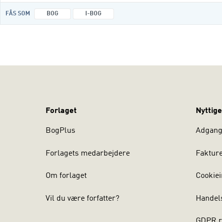
FÅS SOM
BOG
I-BOG
Forlaget
Nyttige
BogPlus
Adgang 
Forlagets medarbejdere
Faktur
Om forlaget
Cookiei
Vil du være forfatter?
Handel
GDPR r