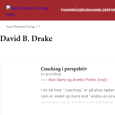
Søg
FAGOMRÅDER
UDDANNELSER
FOR
Hans Reitzels Forlag
*
David B. Drake
Coaching i perspektiv
en grundbog
Kim Gørtz
og
Anette Prehn
(red.)
I en tid hvor ”coaching” er på alles læb
som er andet og mere end ”endnu en prak
perspektiv og en bredere sammenhæng. I 
består af 19 kapitler. De er overordnet i