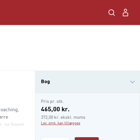
Bog
i-bog
Pris pr. stk.
465,00 kr.
coaching,
ørre
372,00 kr. ekskl. moms
Lev. omk. kan tillægges
r, og bogen