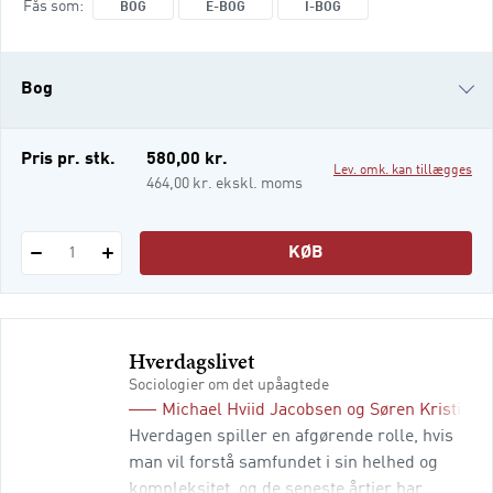
Fås som
BOG
E-BOG
I-BOG
Wilhelm Wundt etablerede det første
psykologiske laboratorium, til nutidens
dominerende teorier og begreber. Bogens
Bog
anden del er bygget op om centrale temaer i
psykologien og her introduceres læseren til
teori
e-bog
Pris pr. stk.
580,00 kr.
Lev. omk. kan tillægges
i-bog
464,00 kr. ekskl. moms
KØB
1
Hverdagslivet
Sociologier om det upåagtede
Michael Hviid Jacobsen
og
Søren Kristians
Hverdagen spiller en afgørende rolle, hvis
man vil forstå samfundet i sin helhed og
kompleksitet, og de seneste årtier har