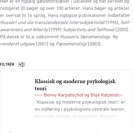
Han er en hyppig gæsteforelæser i udlandet og har skrevet og
redigeret 20 bøger og over 100 artikler. Hans bøger og artikler
er oversat til 14 sprog. Hans vigtigste publikationer indbefatter
Husserl und die transzendentale Intersubjektivität
(1996),
Self-
awareness and Alterity
(1999)
Subjectivity and Selfhood
(2005).
På dansk er bl.a. udkommet
Husserls fænomenologi. Ny
revideret udgave
(2001) og
Fænomenologi
(2003).
FILTRÉR
Klassisk og moderne psykologisk
teori
Benny Karpatschof
og
Boje Katzenelson
(r
"Klassisk og moderne psykologisk teori" er
en indføring i psykologiens centrale teorier,
personer, temaer og begreber. Bogens
første del er en kronologisk gennemgang af
psykologiens udvikling fra 1879, hvor