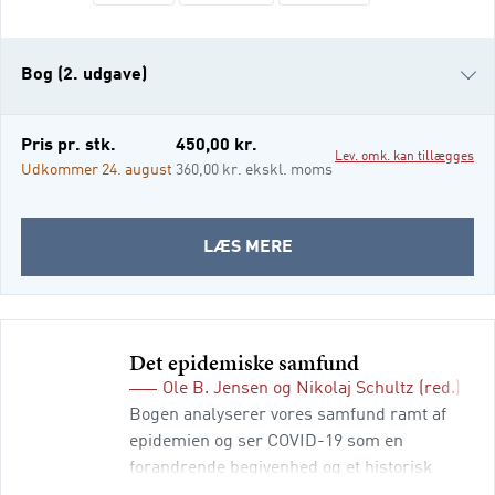
surveys. Denne bog gennemgår alle
surveyarbejdets faser og giver en praktisk
indføring i design af undersøgelsen og
Bog (2. udgave)
Bog (1. udgave)
Pris pr. stk.
450,00 kr.
Lev. omk. kan tillægges
e-bog
Udkommer 24. august
360,00 kr. ekskl. moms
i-bog
OM
LÆS MERE
SURVEY
Det epidemiske samfund
Ole B. Jensen
og
Nikolaj Schultz
(red.)
Bogen analyserer vores samfund ramt af
epidemien og ser COVID-19 som en
forandrende begivenhed og et historisk