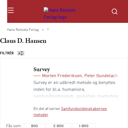
Søg
Hans Reitzels Forlag
*
Claus D. Hansen
FILTRÉR
Survey
Morten Frederiksen
,
Peter Gundelach
,
Jon
Survey er en udbredt metode og benyttes
inden for bl.a. humaniora,
samfundsvidenskab, psykologi, marketing
og sundhedsforskning. Også uden for
En del af serien
Samfundsvidenskabernes
forskningsverdenen er der mange
metoder
organisationer som f.eks. konsulentfirmaer
og offentlige institutioner, der arbejder med
Fås som
BOG
E-BOG
I-BOG