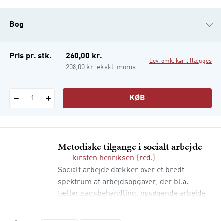
Denne bog viser, hvordan
professionsetikken spiller en vigtig rolle
Bog
som redskab og vejviser i en praksis, der er
kendetegnet ved høj kompleksitet,
bureaukratisering og modsatrettede krav.
i-bog
Pris pr. stk.
260,00 kr.
Lev. omk. kan tillægges
208,00 kr. ekskl. moms
KØB
1
Metodiske tilgange i socialt arbejde
kirsten henriksen
(red.)
Socialt arbejde dækker over et bredt
spektrum af arbejdsopgaver, der bl.a.
tæller sagsbehandling, opsøgende arbejde,
samtaler med udsatte børn og voksne samt
socialt behandlingsarbejde. Det sociale