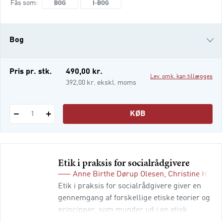
Fås som
BOG
I-BOG
arbejde foregår i en lang række forskellige
organisationer og institutioner, for
eksempel sociale forvaltninger,
Bog
behandlingsinstitutioner, fængsler og
døgnopholdssteder. I alle dele af det sociale
arbejde er der krav om en systematiseret
i-bog
Pris pr. stk.
490,00 kr.
Lev. omk. kan tillægges
392,00 kr. ekskl. moms
KØB
1
Etik i praksis for socialrådgivere
Anne Birthe Dørup Olesen
,
Christine Hem
Etik i praksis for socialrådgivere giver en
gennemgang af forskellige etiske teorier og
principper, som munder ud i en etisk
metode, der er anvendelig i social- og