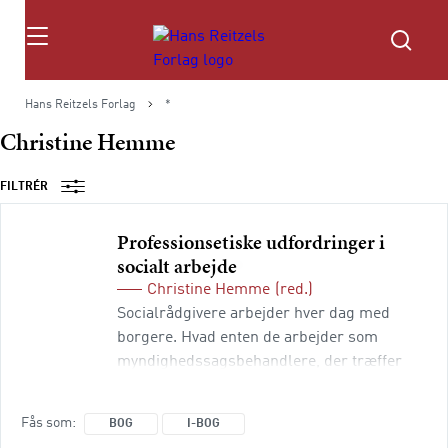
Søg
Hans Reitzels Forlag
*
Christine Hemme
FILTRÉR
Professionsetiske udfordringer i
socialt arbejde
Christine Hemme
(red.)
Socialrådgivere arbejder hver dag med
borgere. Hvad enten de arbejder som
myndighedssagsbehandlere, der træffer
afgørelser ud fra lovgivning, eller med
socialt arbejde i øvrigt, vil deres handlinger
Fås som
BOG
I-BOG
være af stor betydning for borgerens liv.