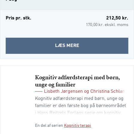
Pris pr. stk.
212,50 kr.
170,00 kr. ekskl. moms
OM
LÆS MERE
I-
BOGSKOMPENDIUM:
KOGNITIV
ADFÆRDSTERAPI
Kognitiv adfærdsterapi med børn,
MED
unge og familier
BØRN,
Lisbeth Jørgensen
og
Christina Schlander
UNGE
Kognitiv adfærdsterapi med børn, unge og
OG
familier er den første bog på børneområdet
FAMILIER
i Hans Reitzels Forlags serie om kognitiv
terapi. I bogen præsenteres dels kognitiv
En del af serien
Kognitiv terapi
terapi ved de fleste psykiske lidelser og