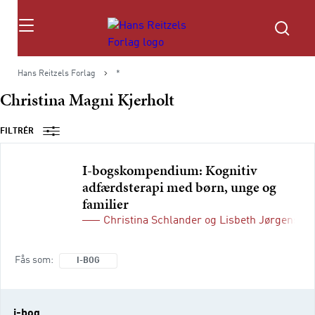
Søg
Hans Reitzels Forlag
*
Christina Magni Kjerholt
FILTRÉR
I-bogskompendium: Kognitiv
adfærdsterapi med børn, unge og
familier
Christina Schlander
og
Lisbeth Jørgensen
Fås som
I-BOG
i-bog