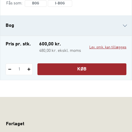
udfordringer hos børn og unge, dels
Fås som
BOG
I-BOG
inddragelse af familie og netværk og dels to
såkaldte tredje bølgebidrag til behandling.
Bogens kapitler omhandler bl.a. kognitiv
Bog
terapi ved psykose, depression, angstt
i-bog
Pris pr. stk.
600,00 kr.
Lev. omk. kan tillægges
480,00 kr. ekskl. moms
KØB
1
Forlaget