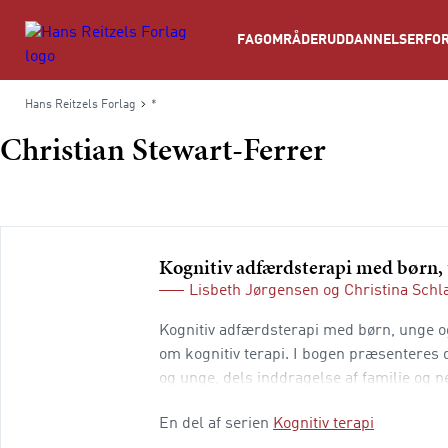
Søg
FAGOMRÅDER
UDDANNELSER
FOR
Hans Reitzels Forlag
*
Christian Stewart-Ferrer
Kognitiv adfærdsterapi med børn, 
Lisbeth Jørgensen
og
Christina Schl
Kognitiv adfærdsterapi med børn, unge og
om kognitiv terapi. I bogen præsenteres d
og unge, dels inddragelse af familie og n
kapitler omhandler bl.a. kognitiv terapi 
En del af serien
Kognitiv terapi