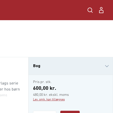
Bog
i-bog
Pris pr. stk.
rlags serie
600,00 kr.
ger hos børn
480,00 kr. ekskl. moms
ogens
Lev. omk. kan tillægges