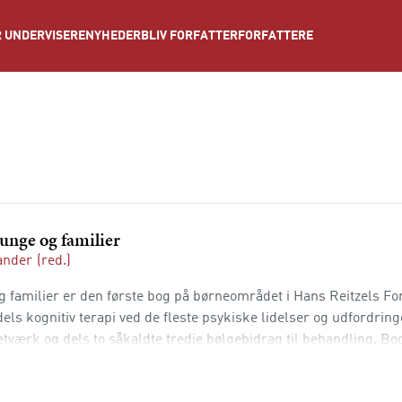
NYHEDER
BLIV FORFATTER
FORFATTERE
 UNDERVISERE
unge og familier
ander
(red.)
 familier er den første bog på børneområdet i Hans Reitzels Fo
els kognitiv terapi ved de fleste psykiske lidelser og udfordrin
etværk og dels to såkaldte tredje bølgebidrag til behandling. B
ved psykose, depression, angstt