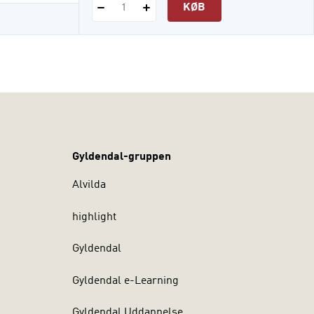
KØB
1
Gyldendal-gruppen
Alvilda
highlight
Gyldendal
Gyldendal e-Learning
Gyldendal Uddannelse