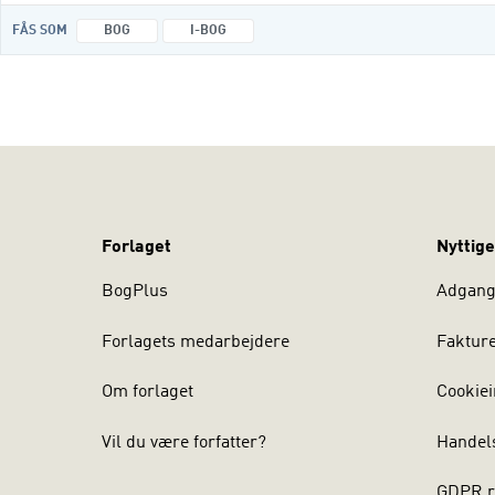
FÅS SOM
BOG
I-BOG
Forlaget
Nyttige
BogPlus
Adgang 
Forlagets medarbejdere
Faktur
Om forlaget
Cookiei
Vil du være forfatter?
Handel
GDPR r