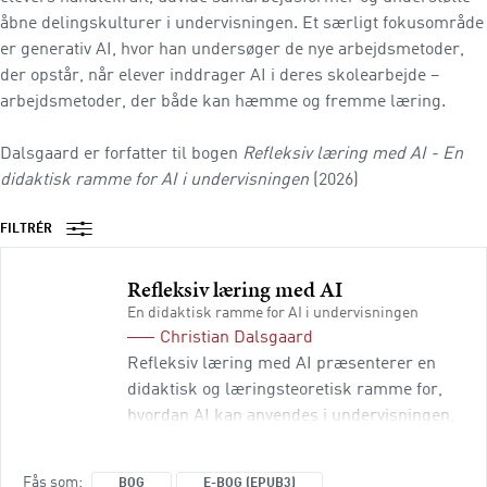
åbne delingskulturer i undervisningen. Et særligt fokusområde
er generativ AI, hvor han undersøger de nye arbejdsmetoder,
der opstår, når elever inddrager AI i deres skolearbejde –
arbejdsmetoder, der både kan hæmme og fremme læring.
Dalsgaard er forfatter til bogen
Refleksiv læring med AI - En
didaktisk ramme for AI i undervisningen
(2026)
FILTRÉR
Refleksiv læring med AI
En didaktisk ramme for AI i undervisningen
Christian Dalsgaard
Refleksiv læring med AI præsenterer en
didaktisk og læringsteoretisk ramme for,
hvordan AI kan anvendes i undervisningen,
og viser, hvordan man kan udnytte
læringspotentialerne i AI og samtidig
Fås som
BOG
E-BOG (EPUB3)