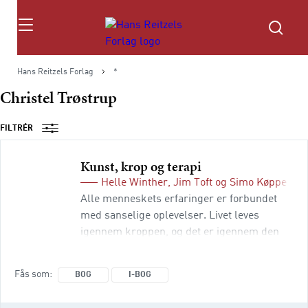
Søg
Hans Reitzels Forlag
*
Christel Trøstrup
FILTRÉR
Kunst, krop og terapi
Helle Winther
,
Jim Toft
og
Simo Køppe
(red
Alle menneskets erfaringer er forbundet
med sanselige oplevelser. Livet leves
igennem kroppen, og det er igennem den
sansende krop, at vi kan få oplevelsen af at
”finde hjem”. Mennesket har også til alle
Fås som
BOG
I-BOG
tider søgt indsigt, velvære og
følelsesmæssig frihed igennem