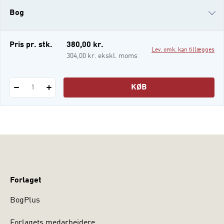
kunstneriske udtryk. Ideen om, at kunst,
Bog
krop og terapi er nært forbundne, er ikke
ny, og alligevel åbner denne bog nye veje.
KUNST, KROP OG TERAPI por
i-bog
Pris pr. stk.
380,00 kr.
Lev. omk. kan tillægges
304,00 kr. ekskl. moms
KØB
1
Forlaget
BogPlus
Forlagets medarbejdere