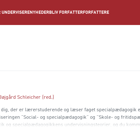
NYHEDER
BLIV FORFATTER
FORFATTERE
 UNDERVISERE
Bøjgård Schleicher
(red.)
 dig, der er lærerstuderende og læser faget specialpædagogik el
eringen ”Social- og specialpædagogik” og ”Skole- og fritidsp
aktik og specialpædagogikkens undervisningsteorier, og du kom
 uddannelse, hvor specialpædagogiske dilemm