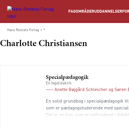
Søg
FAGOMRÅDER
UDDANNELSER
FOR
Hans Reitzels Forlag
*
Charlotte Christiansen
Specialpædagogik
En fagdidaktik
Anette Bøjgård Schleicher
og
Søren 
En solid grundbog i specialpædagogik til
som er pædagogstuderende med specialis
Det er en bog, som er velfunderet i did
i klasselokalet både i skolen og på din