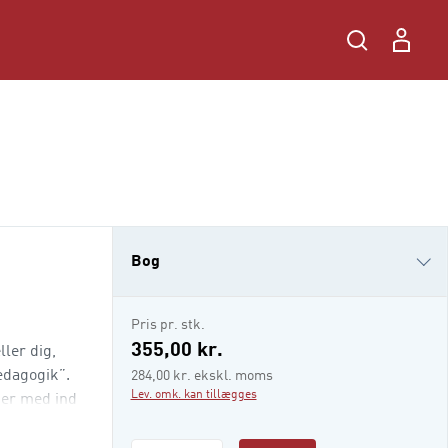
Bog
i-bog
Pris pr. stk.
355,00 kr.
ler dig,
ædagogik”.
284,00 kr. ekskl. moms
Lev. omk. kan tillægges
mer med ind