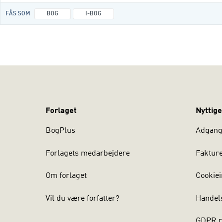
FÅS SOM
BOG
I-BOG
Forlaget
Nyttige
BogPlus
Adgang 
Forlagets medarbejdere
Faktur
Om forlaget
Cookiei
Vil du være forfatter?
Handel
GDPR r