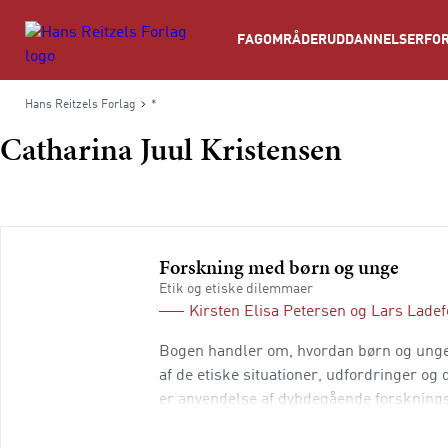
Søg
FAGOMRÅDER
UDDANNELSER
FOR
Hans Reitzels Forlag
*
Catharina Juul Kristensen
Forskning med børn og unge
Etik og etiske dilemmaer
Kirsten Elisa Petersen
og
Lars Lade
Bogen handler om, hvordan børn og unge 
af de etiske situationer, udfordringer o
er anvendelse af dybdegående forskningsi
eller videooptagelser i skoleklassen. Ce