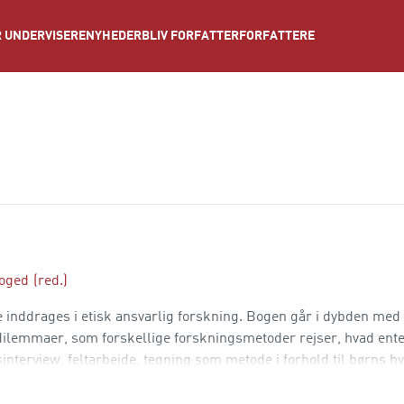
NYHEDER
BLIV FORFATTER
FORFATTERE
 UNDERVISERE
foged
(red.)
inddrages i etisk ansvarlig forskning. Bogen går i dybden me
g dilemmaer, som forskellige forskningsmetoder rejser, hvad en
nterview, feltarbejde, tegning som metode i forhold til børns h
ntrale etiske begreber som informeret samtykke, fortrolig