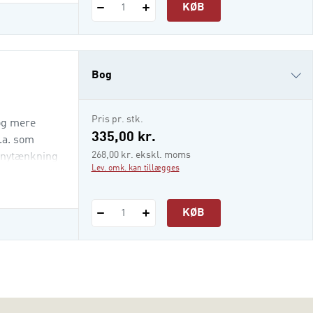
KØB
1
Bog
i-bog
Pris pr. stk.
og mere
335,00 kr.
.a. som
268,00 kr. ekskl. moms
e nytænkning
Lev. omk. kan tillægges
KØB
1