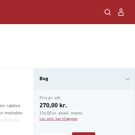
Bog
i-bog
Pris pr. stk.
270,00 kr.
d en række
ten metoden
216,00 kr. ekskl. moms
Lev. omk. kan tillægges
verdagsliv