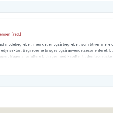
tensen
(red.)
grad modebegreber, men det er også begreber, som bliver mere 
 tredje sektor. Begreberne bruges også anvendelsesorienteret, bl
ogier. Bogens forfattere bidrager med kapitler til den teoretisk