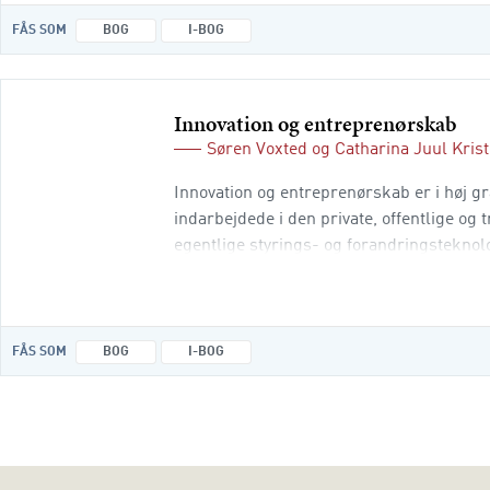
FÅS SOM
BOG
I-BOG
Innovation og entreprenørskab
Søren Voxted
og
Catharina Juul Kris
Innovation og entreprenørskab er i høj 
indarbejdede i den private, offentlige og
egentlige styrings- og forandringsteknol
inden for forskningen i innovation o
FÅS SOM
BOG
I-BOG