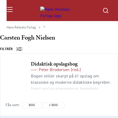
Søg
Hans Reitzels Forlag
*
Carsten Fogh Nielsen
FILTRÉR
Didaktisk opslagsbog
Peter Brodersen
(red.)
Bogen stiller skarpt på 61 opslag om
klassiske og moderne didaktiske begreber.
Hvert opslag præsenterer begrebets
teoretiske baggrund, dets betydning i en
praksis og dets bidrag til professionel
Fås som
BOG
I-BOG
analyse, forberedelse eller evaluering af
undervisning. Det er f.eks. ”Lærerroller”,