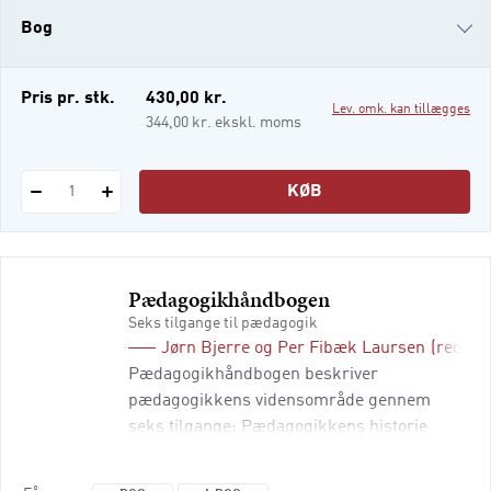
”Stilladsering”, "Øvelse”. Didaktisk
Bog
opslagsbog er en værktøjskasse: opslagene
er redskaber til at kvalificere lære
i-bog
Pris pr. stk.
430,00 kr.
Lev. omk. kan tillægges
344,00 kr. ekskl. moms
KØB
1
Pædagogikhåndbogen
Seks tilgange til pædagogik
Jørn Bjerre
og
Per Fibæk Laursen
(red.)
Pædagogikhåndbogen beskriver
pædagogikkens vidensområde gennem
seks tilgange: Pædagogikkens historie
(hvad er baggrunden for det skolesyn vi har
i dag?) Pædagogisk filosofi (hvad er skolens