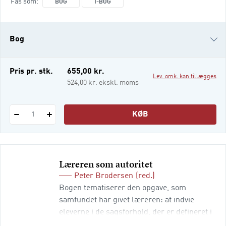
Fås som
BOG
I-BOG
formål og etiske grundlag?) Pædagogisk
sociologi (hvad er skolen sociale
virkelighed?) Pædagogisk psykologi (hvad
Bog
er udvikli
i-bog
Pris pr. stk.
655,00 kr.
Lev. omk. kan tillægges
524,00 kr. ekskl. moms
KØB
1
Læreren som autoritet
Peter Brodersen
(red.)
Bogen tematiserer den opgave, som
samfundet har givet læreren: at indvie
eleverne i de sagsforhold, der er defineret i
skolelovgivningen. Bogen giver i tre kapitler