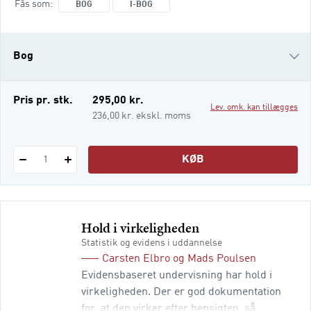
Fås som
BOG
I-BOG
god læseforståelse til på de sociale medier.
Denne bog giver en indføring i den
eksisterende viden om læseforståelse. Den
Bog
gennemgår de vigtige færdigheder i
tekstforståelse – som ikke kan tages for
givet, selv om eleverne har knækket skri
i-bog
Pris pr. stk.
295,00 kr.
Lev. omk. kan tillægges
236,00 kr. ekskl. moms
KØB
1
Hold i virkeligheden
Statistik og evidens i uddannelse
Carsten Elbro
og
Mads Poulsen
Evidensbaseret undervisning har hold i
virkeligheden. Der er god dokumentation
for, at den virker efter hensigten, så