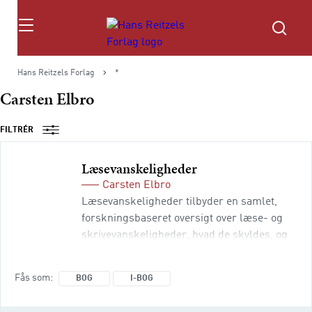
Søg
Hans Reitzels Forlag
*
Carsten Elbro
FILTRÉR
Læsevanskeligheder
Carsten Elbro
Læsevanskeligheder tilbyder en samlet,
forskningsbaseret oversigt over læse- og
skrivevanskeligheder, hvad de skyldes, og
hvad man kan gøre ved dem. Bogen handler
især om ordblindhed, vanskeligheder med
Fås som
BOG
I-BOG
sprogforståelse i læsning og sammensatte
sproglige vanskeligheder i læsning. 2.