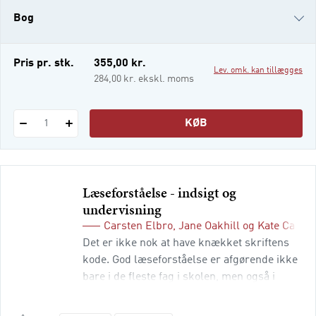
udgave er opdateret med de seneste års
Bog
indsigter, undersøgelses- og
undervisningspraksis. Der er nyskrevne
afsni
i-bog
Pris pr. stk.
355,00 kr.
Lev. omk. kan tillægges
284,00 kr. ekskl. moms
KØB
1
Læseforståelse - indsigt og
undervisning
Carsten Elbro
,
Jane Oakhill
og
Kate Cain
Det er ikke nok at have knækket skriftens
kode. God læseforståelse er afgørende ikke
bare i de fleste fag i skolen, men også i
uddannelse, i arbejde og i det hele taget,
når man vil lære noget nyt. Der skal også