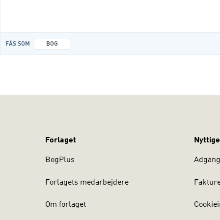
sukkersyge, spiseforstyrrelser, nyre-, 
FÅS SOM
BOG
Forlaget
Nyttige
BogPlus
Adgang 
Forlagets medarbejdere
Faktur
Om forlaget
Cookiei