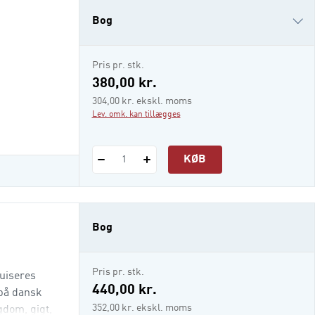
Bog
i-bog
Pris pr. stk.
380,00 kr.
304,00 kr. ekskl. moms
Lev. omk. kan tillægges
KØB
1
Bog
Pris pr. stk.
buiseres
440,00 kr.
 på dansk
352,00 kr. ekskl. moms
gdom, gigt,