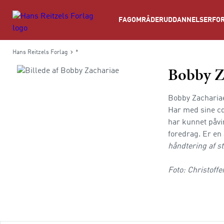
Søg
FAGOMRÅDER
UDDANNELSER
FOR
Hans Reitzels Forlag
*
Bobby Z
Bobby Zachariae
Har med sine cd
har kunnet påvi
foredrag. Er en
håndtering af s
Foto: Christoffe