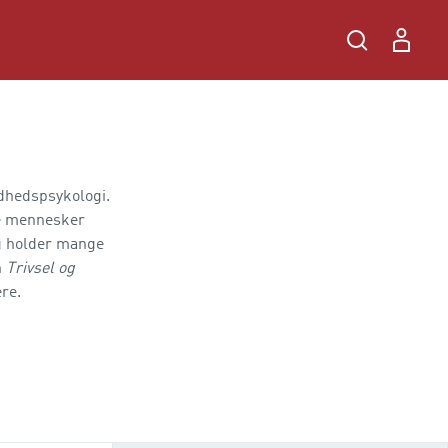
ndhedspsykologi.
ge mennesker
og holder mange
n
Trivsel og
re.