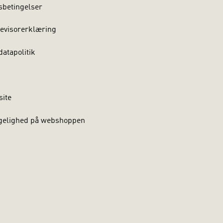
sbetingelser
evisorerklæring
atapolitik
site
gelighed på webshoppen