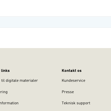
tarm- og hudsygdom. Hertil komme
 links
Kontakt os
til digitale materialer
Kundeservice
ering
Presse
nformation
Teknisk support