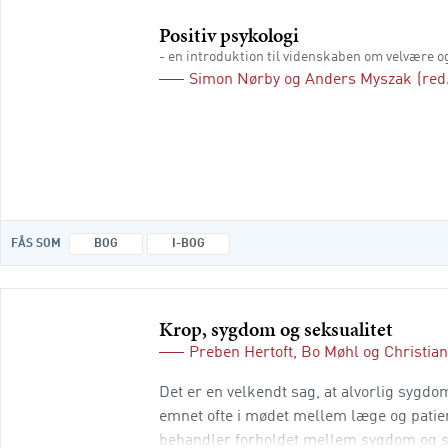
Positiv psykologi
- en introduktion til videnskaben om velvære 
Simon Nørby
og
Anders Myszak
(red
FÅS SOM
BOG
I-BOG
Krop, sygdom og seksualitet
Preben Hertoft
,
Bo Møhl
og
Christia
Det er en velkendt sag, at alvorlig sygdo
emnet ofte i mødet mellem læge og patien
behandler forholdet mellem sygdom og sek