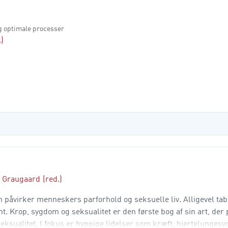
og optimale processer
.)
n Graugaard
(red.)
m påvirker menneskers parforhold og seksuelle liv. Alligevel ta
t. Krop, sygdom og seksualitet er den første bog af sin art, der
sualitet. I fokus er hyppige lidelser som kræft, hjertelungesy