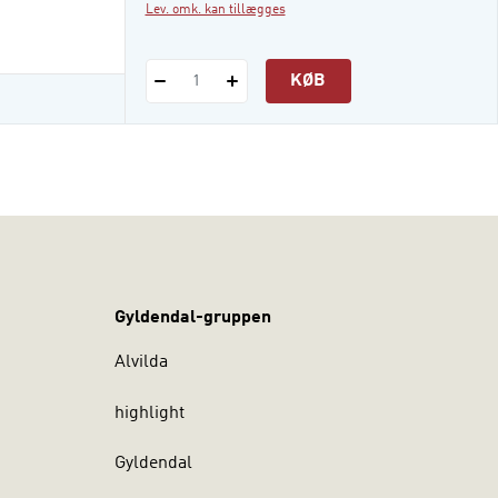
Lev. omk. kan tillægges
KØB
1
Gyldendal-gruppen
Alvilda
highlight
Gyldendal