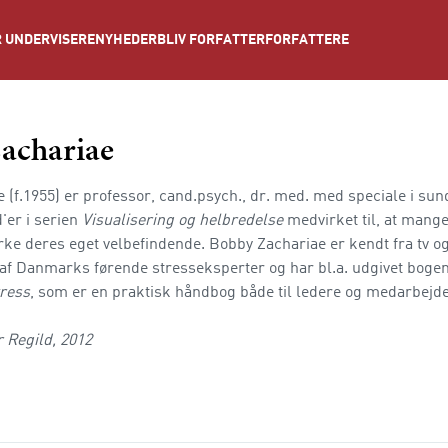
NYHEDER
BLIV FORFATTER
FORFATTERE
 UNDERVISERE
achariae
 (f.1955) er professor, cand.psych., dr. med. med speciale i su
'er i serien
Visualisering og helbredelse
medvirket til, at man
rke deres eget velbefindende. Bobby Zachariae er kendt fra tv 
 af Danmarks førende stresseksperter og har bl.a. udgivet boge
tress
, som er en praktisk håndbog både til ledere og medarbejde
r Regild, 2012