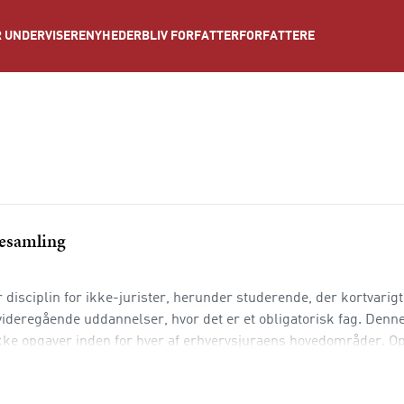
NYHEDER
BLIV FORFATTER
FORFATTERE
 UNDERVISERE
lesamling
disciplin for ikke-jurister, herunder studerende, der kortvarigt
ideregående uddannelser, hvor det er et obligatorisk fag. Denn
kke opgaver inden for hver af erhvervsjuraens hovedområder. O
vstudium og eksamensøvelse. O