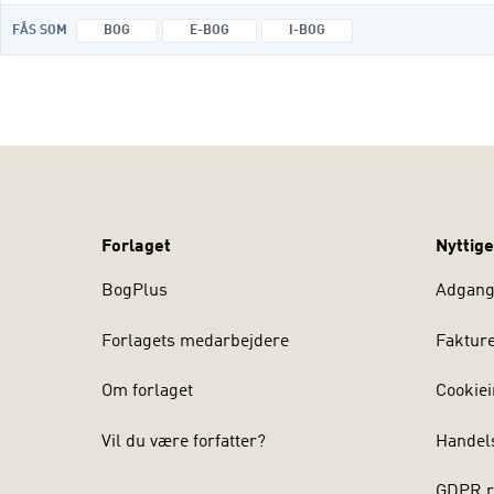
FÅS SOM
BOG
E-BOG
I-BOG
Forlaget
Nyttige
BogPlus
Adgang 
Forlagets medarbejdere
Faktur
Om forlaget
Cookiei
Vil du være forfatter?
Handel
GDPR r