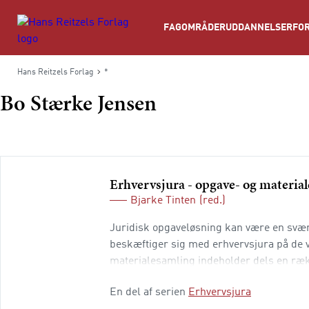
Søg
FAGOMRÅDER
UDDANNELSER
FOR
Hans Reitzels Forlag
*
Bo Stærke Jensen
Erhvervsjura - opgave- og materia
Bjarke Tinten
(red.)
Juridisk opgaveløsning kan være en svær 
beskæftiger sig med erhvervsjura på de v
materialesamling indeholder dels en ræ
kan indgå i undervisningen eller til sel
En del af serien
Erhvervsjura