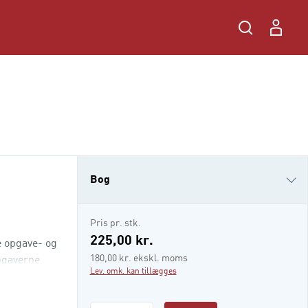
Bog
e-bog
Pris pr. stk.
i-bog
225,00 kr.
e opgave- og
180,00 kr. ekskl. moms
pgaverne
Lev. omk. kan tillægges