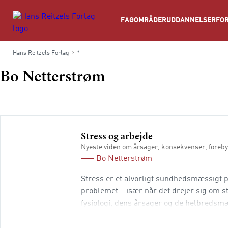
Søg
FAGOMRÅDER
UDDANNELSER
FOR
Hans Reitzels Forlag
*
Bo Netterstrøm
Stress og arbejde
Nyeste viden om årsager, konsekvenser, foreb
Bo Netterstrøm
Stress er et alvorligt sundhedsmæssigt 
problemet – især når det drejer sig om st
fysiologi, dens årsager og de helbredsm
ressourcer, der modvirker stress, og om