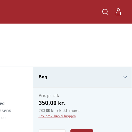
Bog
i-bog
Pris pr. stk.
350,00 kr.
ved
essens
280,00 kr. ekskl. moms
Lev. omk. kan tillægges
 og