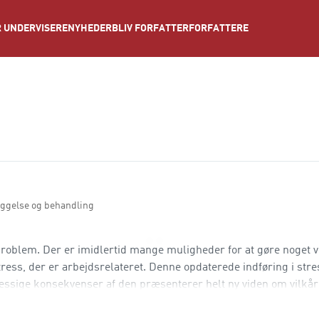
NYHEDER
BLIV FORFATTER
FORFATTERE
 UNDERVISERE
yggelse og behandling
problem. Der er imidlertid mange muligheder for at gøre noget 
ress, der er arbejdsrelateret. Denne opdaterede indføring i str
æssige konsekvenser af den præsenterer helt ny viden om vilkår
 hvordan stress kan håndteres og behandles. Herudover gi