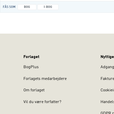
FÅS SOM
BOG
I-BOG
Forlaget
Nyttige
BogPlus
Adgang 
Forlagets medarbejdere
Faktur
Om forlaget
Cookiei
Vil du være forfatter?
Handel
GDPR r