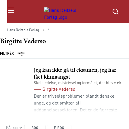
Søg
Hans Reitzels Forlag
*
Birgitte Vedersø
FILTRÉR
Jeg kan ikke gå til eksamen, jeg har
fået klimaangst
Skoleledelse, mistrivsel og formålet, der blev væk
Birgitte Vedersø
Der er trivselsproblemer blandt danske
unge, og det smitter af i
uddannelsessektoren. Det er de færreste
nok i tvivl om. Men hvad er roden til
problemerne, og hvordan kommer vi dem til
Fås som
BOG
E-BOG