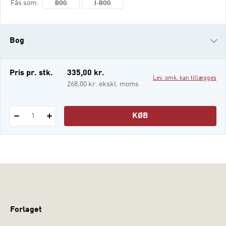
Fås som
BOG
I-BOG
anvendelsesorienteret, bl.a. som egentlige
styrings- og forandringsteknologier.
Bogens forfattere bidrager med kapitler til
Bog
den teoretiske nytænkning inden for
forskningen i innovation o
i-bog
Pris pr. stk.
335,00 kr.
Lev. omk. kan tillægges
268,00 kr. ekskl. moms
KØB
1
Forlaget