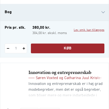
affairs-afdelinger i offentlige og private
virksomheder er blot nogle få eksempler på
Bog
organisationer, der ligger uden for det
politisk-administrative system, men
arbejder politisk.
i-bog
Pris pr. stk.
380,00 kr.
Lev. omk. kan tillægges
304,00 kr. ekskl. moms
KØB
1
Innovation og entreprenørskab
Søren Voxted
og
Catharina Juul Kristensen
Innovation og entreprenørskab er i høj grad
modebegreber, men det er også begreber,
som bliver mere og mere indarbejdede i
den private, offentlige og tredje sektor.
Begreberne bruges også