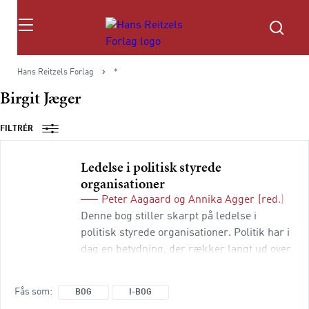
Søg
Hans Reitzels Forlag
*
Birgit Jæger
FILTRÉR
Ledelse i politisk styrede
organisationer
Peter Aagaard
og
Annika Agger
(red.)
Denne bog stiller skarpt på ledelse i
politisk styrede organisationer. Politik har i
dag en betydning, der rækker langt ud over
det politisk-administrative system.
Brancheorganisationer, patientforeninger,
Fås som
BOG
I-BOG
socioøkonomiske virksomheder og public