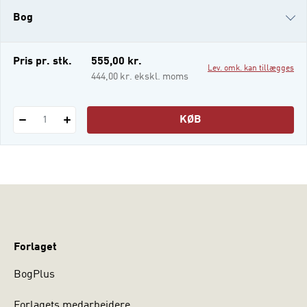
bog giver en bred introduktion til
Bog
kultursociologi og kulturens betydning for
det sociale liv under tre temaer: -
Kulturbegrebet i teo
i-bog
Pris pr. stk.
555,00 kr.
Lev. omk. kan tillægges
444,00 kr. ekskl. moms
KØB
1
Forlaget
BogPlus
Forlagets medarbejdere