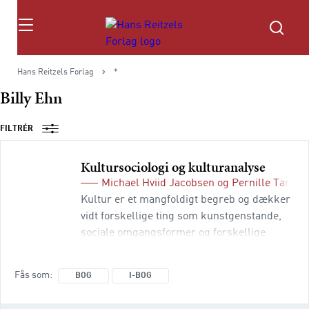
Søg
Hans Reitzels Forlag
*
Billy Ehn
FILTRÉR
Kultursociologi og kulturanalyse
Michael Hviid Jacobsen
og
Pernille Tangg
Kultur er et mangfoldigt begreb og dækker
vidt forskellige ting som kunstgenstande,
sociale omgangsformer og forskellige
landes karaktertræk. Samtidig er kultur et
uomgængeligt begreb i
Fås som
BOG
I-BOG
samfundsvidenskaben, hvor kultur kan
forklare mange sociale fænomener. Denne