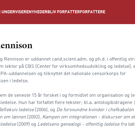
NYHEDER
BLIV FORFATTER
FORFATTERE
 UNDERVISERE
Rennison
 Rennison er uddannet cand.scient.adm. og ph.d. i offentlig stra
m lektor på CBS (Center for virksomhedsudvikling og ledelse), e
PA-uddannelsen og tilknyttet det nationale censorkorps for
en i ledelse.
em de seneste 15 år forsket i og formidlet om organisation og l
edelse. Hun har forfattet flere tekster; bl.a. antologibidragene
Refleksiv ledelse
(2006), og
De forsvundne kvinder i chefkabalen
n om lønnen
(2002),
Kampen om integrationen - diskurser om et
sledelse
(2009) og
Ledelsens genealogi - offentlig ledelse fra tabu