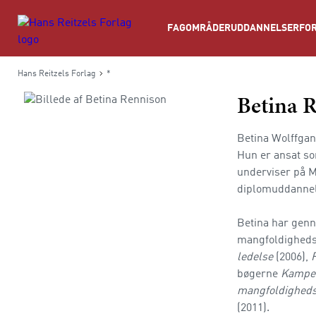
Søg
FAGOMRÅDER
UDDANNELSER
FOR
Hans Reitzels Forlag
*
Betina 
Betina Wolffgang
Hun er ansat so
underviser på M
diplomuddannels
Betina har genn
mangfoldighedsl
ledelse
(2006),
bøgerne
Kampe
mangfoldighed
(2011).