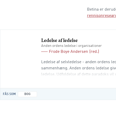
Betina er derud
rennisonresea
Ledelse af ledelse
Anden ordens ledelse i organisationer
Frode Boye Andersen
(red.)
Ledelse af selvledelse - anden ordens le
sammenhæng. Anden ordens ledelse giver
ledelse. Udfoldelse af dette paradoks vil 
moderne organisationer. Med så forskell
FÅS SOM
BOG