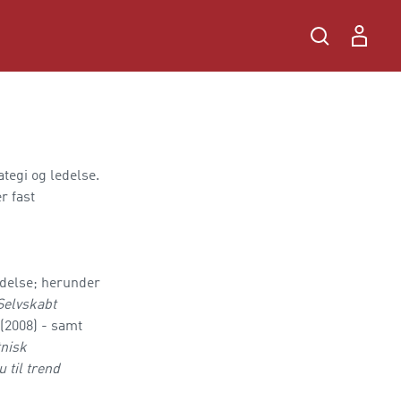
tegi og ledelse.
r fast
edelse; herunder
Selvskabt
(2008) - samt
nisk
 til trend