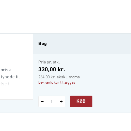
Bog
Pris pr. stk.
330,00 kr.
torisk
tyngde til
264,00 kr. ekskl. moms
Lev. omk. kan tillægges
lse i
KØB
1