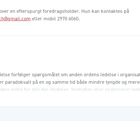
over en efterspurgt foredragsholder. Hun kan kontaktes på
rch@gmail.com
eller mobil 2970 6060.
delse forfølger spørgsmålet om anden ordens ledelse i organisa
 paradoksalt på en og samme tid både mindre tyngde og mere 
være givtig for alle der studerer, formidler eller praktiserer lede
ige p