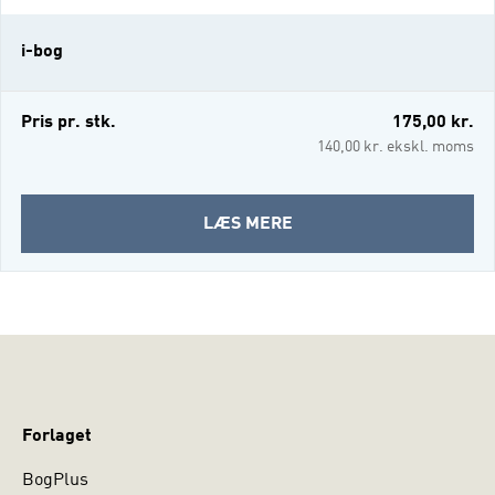
tværfaglig strategisk ”multi”-ledelse. Sigtet
med bogen er at vise, hvordan
i-bog
sygeplejefaglige ledere kan bruge
patientinddragelse som en strategisk
medledelsesmetod
Pris pr. stk.
175,00 kr.
140,00 kr. ekskl. moms
OM
LÆS MERE
STRATEGISK
MEDLEDELSE
(I-
BOG)
Forlaget
BogPlus