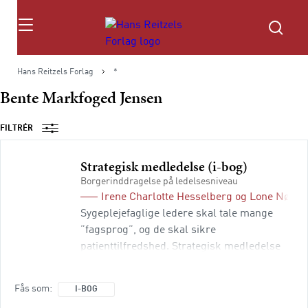
Søg
Hans Reitzels Forlag
*
Bente Markfoged Jensen
FILTRÉR
Strategisk medledelse (i-bog)
Borgerinddragelse på ledelsesniveau
Irene Charlotte Hesselberg
og
Lone Nørga
Sygeplejefaglige ledere skal tale mange
”fagsprog”, og de skal sikre
patienttilfredshed. Strategisk medledelse
beskæftiger sig med praksisnær ledelse i
det offentlige og henvender sig til ledere,
Fås som
I-BOG
der ser sygeplejefaglig ledelse som