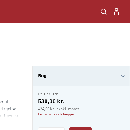
Bog
e-bog
Pris pr. stk.
i-bog
530,00 kr.
n til
pdagelse i
424,00 kr. ekskl. moms
Lev. omk. kan tillægges
udgivelse