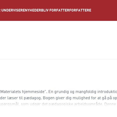
NYHEDER
BLIV FORFATTER
FORFATTERE
 UNDERVISERE
er "Materialets hjemmeside". En grundig og mangfoldig introduktio
 der læser til pædagog. Bogen giver dig mulighed for at gå på o
 spørgsmål, som udgør det pædagogiske arbejdsområde. Denne 
t, og du vil derfor stø