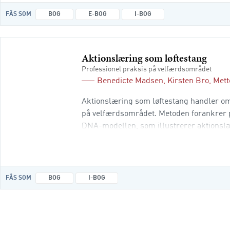
FÅS SOM
BOG
E-BOG
I-BOG
Aktionslæring som løftestang
Professionel praksis på velfærdsområdet
Benedicte Madsen
,
Kirsten Bro
,
Mett
Aktionslæring som løftestang handler om
på velfærdsområdet. Metoden forankrer p
DNA-modellen, som illustrerer aktionslæ
der bliver forbundet af fire principper:
FÅS SOM
BOG
I-BOG