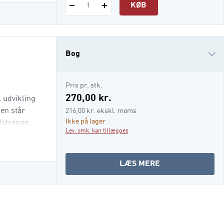
KØB
1
Bog
i-bog
Pris pr. stk.
270,00 kr.
 udvikling
en står
216,00 kr. ekskl. moms
Ikke på lager
dstrenge,
Lev. omk. kan tillægges
OM
LÆS MERE
AKTIONSLÆRING
SOM
LØFTESTANG