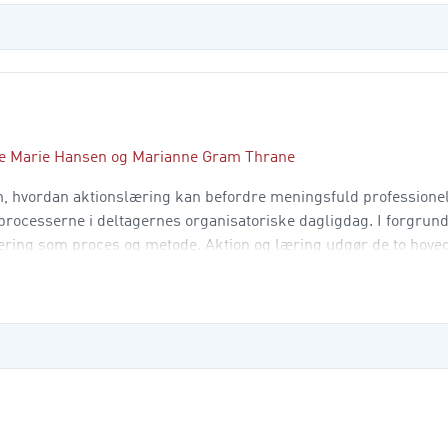
e Marie Hansen
og
Marianne Gram Thrane
, hvordan aktionslæring kan befordre meningsfuld professionel
rocesserne i deltagernes organisatoriske dagligdag. I forgrund
ring som proces og metode. Aktion og læring udgør de to hove