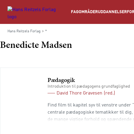
Søg
FAGOMRÅDER
UDDANNELSER
FOR
Hans Reitzels Forlag
*
Benedicte Madsen
Pædagogik
Introduktion til pædagogens grundfaglighed
David Thore Gravesen
(red.)
Find film til kapitel syv til venstre und
centrale pædagogiske tematikker til dig,
de mange vigtige forhold og spændende
introducerer bredt til det pædagogiske fel