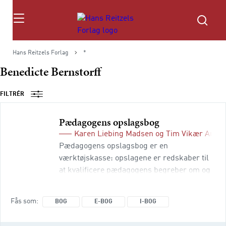
Søg
Hans Reitzels Forlag
*
Benedicte Bernstorff
FILTRÉR
Pædagogens opslagsbog
Karen Liebing Madsen
og
Tim Vikær Ande
Pædagogens opslagsbog er en
værktøjskasse: opslagene er redskaber til
at kvalificere pædagogens begreber om og
handlemuligheder i praksis. Bogen stiller
skarpt på 60 opslag om klassiske og
Fås som
BOG
E-BOG
I-BOG
moderne pædagogiske begreber. Hvert
opslag præsenterer begrebets teoretiske