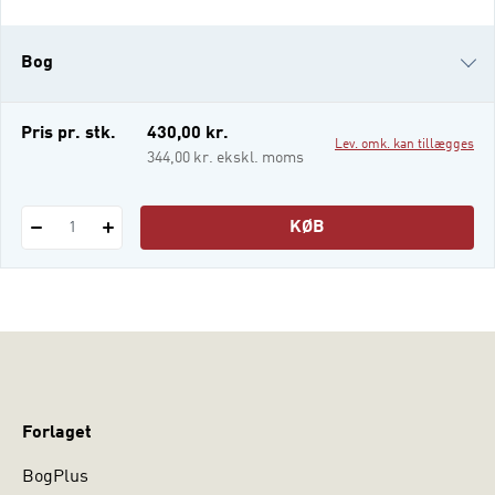
dække, i bogens tankevækkende kapitler.
Bogen er en del af serien ”Tæt på
Bog
pædagogik”, som har særligt fokus på
tilgængelighed og læsevenlighed.
Ambitionen er, at serien i både sprog og
i-bog
Pris pr. stk.
430,00 kr.
Lev. omk. kan tillægges
opbygning
344,00 kr. ekskl. moms
KØB
1
Forlaget
BogPlus