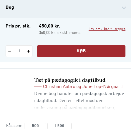
baggrund og dets relevans for pædagogisk
Bog
praksis. Bogens erfarne undervisere,
forfattere og forskere skriver og
e-bog
Pris pr. stk.
450,00 kr.
Lev. omk. kan tillægges
i-bog
360,00 kr. ekskl. moms
KØB
1
Tæt på pædagogik i dagtilbud
Christian Aabro
og
Julie Top-Nørgaard
(re
Denne bog handler om pædagogisk arbejde
i dagtilbud. Den er rettet mod den
undervisning på pædagoguddannelsen,
som vedrører dagtilbudsområdet. Det
betyder, at man kan genfinde alle de
Fås som
BOG
I-BOG
tematikker, som undervisningen skal