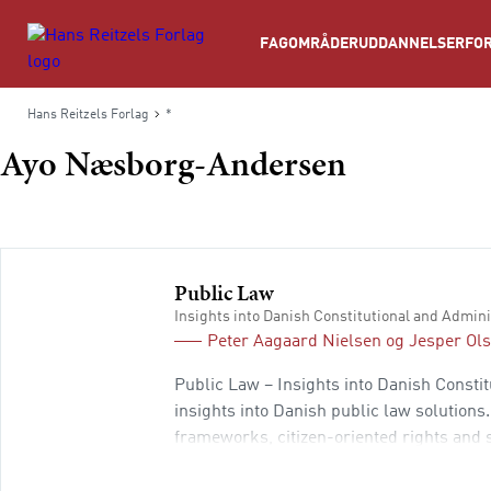
Søg
FAGOMRÅDER
UDDANNELSER
FOR
Hans Reitzels Forlag
*
Ayo Næsborg-Andersen
Public Law
Insights into Danish Constitutional and Admini
Peter Aagaard Nielsen
og
Jesper Ol
Public Law – Insights into Danish Constit
insights into Danish public law solution
frameworks, citizen-oriented rights and
they function there against the backdrop o