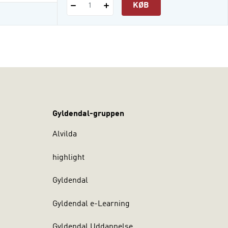
KØB
1
Gyldendal-gruppen
Alvilda
highlight
Gyldendal
Gyldendal e-Learning
Gyldendal Uddannelse