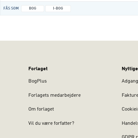
FÅS SOM
BOG
I-BOG
Forlaget
Nyttige
BogPlus
Adgang 
Forlagets medarbejdere
Faktur
Om forlaget
Cookiei
Vil du være forfatter?
Handel
GDPR r