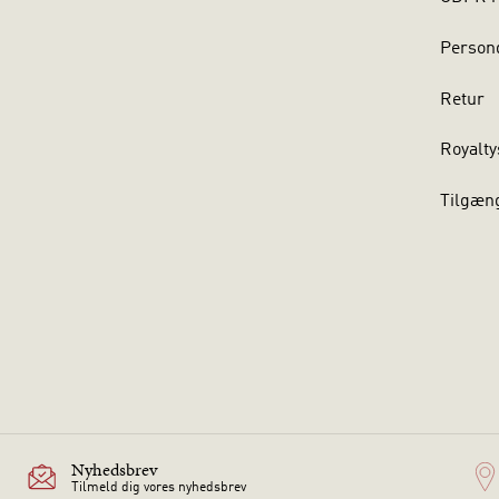
Persond
Retur
Royalty
Tilgæn
Nyhedsbrev
Tilmeld dig vores nyhedsbrev