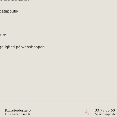
atapolitik
site
gelighed på webshoppen
Klareboderne 3
33 75 55 60
1115 København K
Se åbningstider