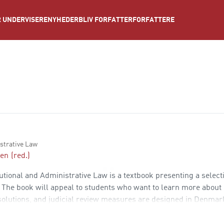
NYHEDER
BLIV FORFATTER
FORFATTERE
 UNDERVISERE
strative Law
sen
(red.)
utional and Administrative Law is a textbook presenting a select
s. The book will appeal to students who want to learn more about
 solutions, and judicial review measures are designed in Denma
f international law. The intention