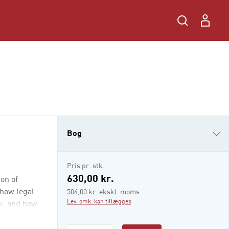
Bog
i-bog
Pris pr. stk.
630,00 kr.
ion of
 how legal
504,00 kr. ekskl. moms
Lev. omk. kan tillægges
rk, and how