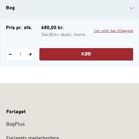
Danmark siden 1980’erne og interessen for
Bog
mediernes rolle i tilstødende videnskaber.
Medier udgør en central del af den moderne
tilværelse
e-bog
Pris pr. stk.
680,00 kr.
Lev. omk. kan tillægges
i-bog
544,00 kr. ekskl. moms
KØB
1
Forlaget
BogPlus
Forlagets medarbejdere