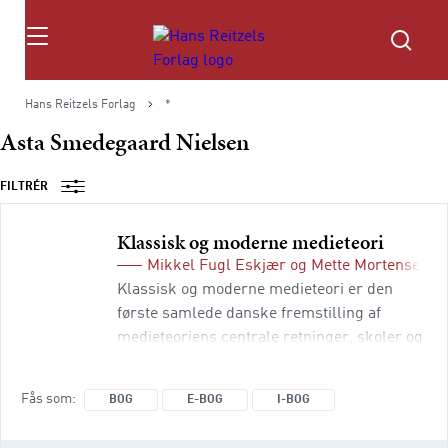
Søg
Hans Reitzels Forlag
*
Asta Smedegaard Nielsen
FILTRÉR
Klassisk og moderne medieteori
Mikkel Fugl Eskjær
og
Mette Mortensen
(r
Klassisk og moderne medieteori er den
første samlede danske fremstilling af
medieteoriens centrale retninger, skoler og
paradigmer. Behovet for en dansksproget
grundbog om medieteori er blevet udtalt i
Fås som
BOG
E-BOG
I-BOG
takt med medie- og
kommunikationsvidenskabens vækst i