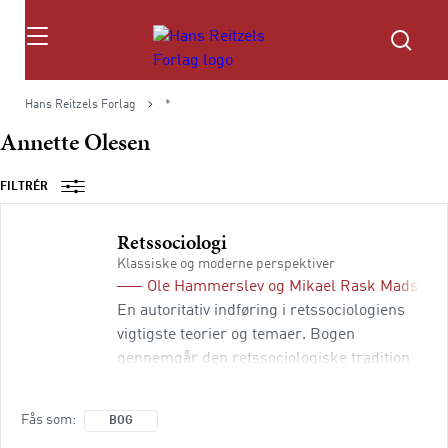
Søg
Hans Reitzels Forlag
*
Annette Olesen
FILTRÉR
Retssociologi
Klassiske og moderne perspektiver
Ole Hammerslev
og
Mikael Rask Madsen
(
En autoritativ indføring i retssociologiens
vigtigste teorier og temaer. Bogen
gennemgår den retssociologiske tradition
fra klassikere som bl.a. Weber og
Durkheim til samtidige teorier og sætter
Fås som
BOG
fokus på centrale områder af den juridiske