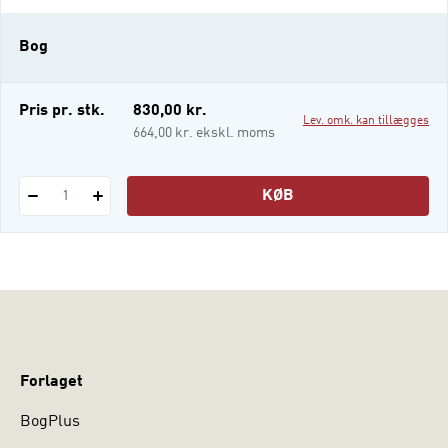
verden, som betragtes i en sociologisk
optik. Kapitlerne er skrevet af forskere og
Bog
eksperter på tværs af de skandinaviske
lande, og hvert kapitel er ledsaget af
oversættelser af kernetekster i den
Pris pr. stk.
830,00 kr.
Lev. omk. kan tillægges
664,00 kr. ekskl. moms
KØB
1
Forlaget
BogPlus