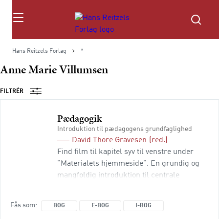
Søg
Hans Reitzels Forlag
*
Anne Marie Villumsen
FILTRÉR
Pædagogik
Introduktion til pædagogens grundfaglighed
David Thore Gravesen
(red.)
Find film til kapitel syv til venstre under
"Materialets hjemmeside". En grundig og
mangfoldig introduktion til centrale
pædagogiske tematikker til dig, der læser
til pædagog. Bogen giver dig mulighed for
Fås som
BOG
E-BOG
I-BOG
at gå på opdagelse i de mange vigtige