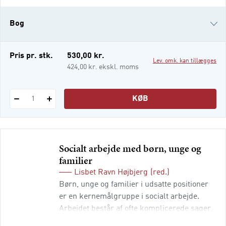
forhold og spændende spørgsmål, som
udgør det pædagogiske arbejdsområde.
Bog
Denne udgivelse introducerer bredt til det
pædagogiske felt, og du vil derfor stø
e-bog
Pris pr. stk.
530,00 kr.
Lev. omk. kan tillægges
i-bog
424,00 kr. ekskl. moms
KØB
1
Socialt arbejde med børn, unge og
familier
Lisbet Ravn Højbjerg
(red.)
Børn, unge og familier i udsatte positioner
er en kernemålgruppe i socialt arbejde.
Arbejdet består af ofte komplicerede sager,
og det stiller store krav til den