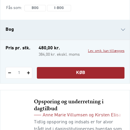
professionelle, der skal støtte børnene og
Fås som
BOG
I-BOG
de unge og samtidig håndtere de mange
formelle krav fra myndigheder og
lovgivning. I denne grundbog gives der et
Bog
overblik over børn- og ungeområdet i
Danmark. Dette gælder de politiske,
organisatoriske og lovgiv
i-bog
Pris pr. stk.
480,00 kr.
Lev. omk. kan tillægges
384,00 kr. ekskl. moms
KØB
1
Opsporing og underretning i
dagtilbud
Anne Marie Villumsen
og
Kirsten Elisa Pe
Tidlig opsporing og indsats er for alvor
trådt ind i daginstitutionernes hverdag som