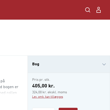
Bog
i-bog
Pris pr. stk.
 på
405,00 kr.
ed bogen er
324,00 kr. ekskl. moms
med rollen
Lev. omk. kan tillægges