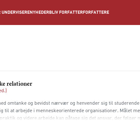
NYHEDER
BLIV FORFATTER
FORFATTERE
 UNDERVISERE
ke relationer
ed.)
d omtanke og bevidst nærvær og henvender sig til studerende
g til at arbejde i menneskeorienterede organisationer. Målet m
praktik og videre arbejde kan påtage sig det ansvar, der følger 
rbejdere arbejder i forskellige organisationer