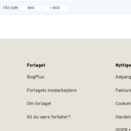
FÅS SOM
BOG
I-BOG
Forlaget
Nyttige
BogPlus
Adgang 
Forlagets medarbejdere
Faktur
Om forlaget
Cookiei
Vil du være forfatter?
Handel
GDPR r