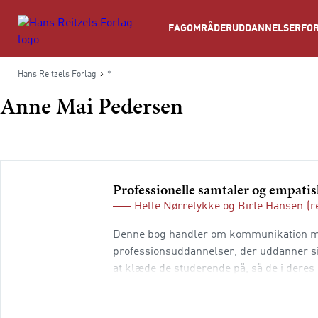
Søg
FAGOMRÅDER
UDDANNELSER
FOR
Hans Reitzels Forlag
*
Anne Mai Pedersen
Professionelle samtaler og empatis
Helle Nørrelykke
og
Birte Hansen
(r
Denne bog handler om kommunikation me
professionsuddannelser, der uddanner si
at klæde de studerende på, så de i deres 
som professionel samtalepartner. Sociala