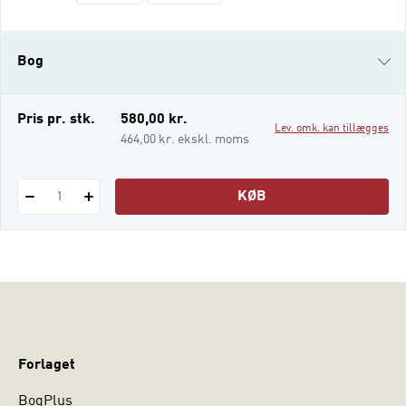
dialog og adfærdseksperiment. Det er disse
metoder, som forfatterne har ønsket at
fremhæve og udvikle med denne udgivelse.
Bog
Bogens forfattere går desuden i dybden
med metoder, som er mindre velbeskrevne
i faglit
i-bog
Pris pr. stk.
580,00 kr.
Lev. omk. kan tillægges
464,00 kr. ekskl. moms
KØB
1
Forlaget
BogPlus