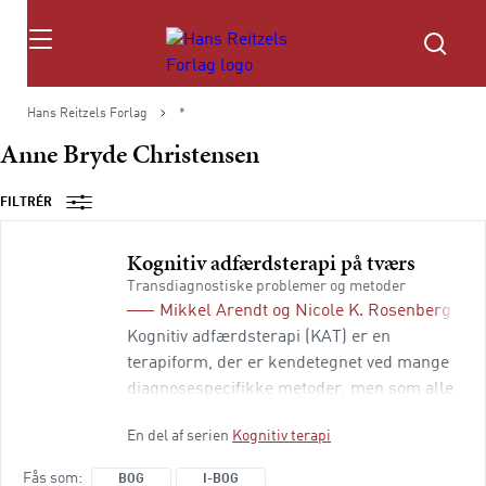
Søg
Hans Reitzels Forlag
*
Anne Bryde Christensen
FILTRÉR
Kognitiv adfærdsterapi på tværs
Transdiagnostiske problemer og metoder
Mikkel Arendt
og
Nicole K. Rosenberg
(red
Kognitiv adfærdsterapi (KAT) er en
terapiform, der er kendetegnet ved mange
diagnosespecifikke metoder, men som alle
andre terapiformer har KAT også fra
En del af serien
Kognitiv terapi
starten haft en solid stamme af
transdiagnostiske metoder, fx sokratisk
Fås som
BOG
I-BOG