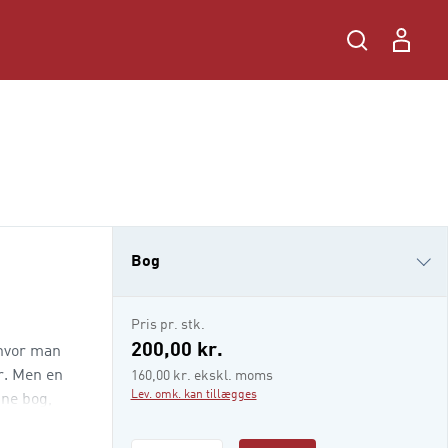
Bog
i-bog
Pris pr. stk.
200,00 kr.
 hvor man
r. Men en
160,00 kr. ekskl. moms
Lev. omk. kan tillægges
nne bog,