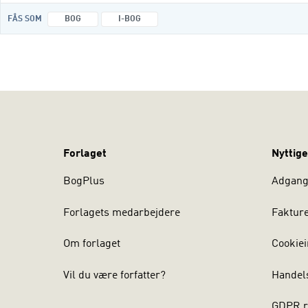
FÅS SOM
BOG
I-BOG
Forlaget
Nyttige
BogPlus
Adgang 
Forlagets medarbejdere
Faktur
Om forlaget
Cookiei
Vil du være forfatter?
Handel
GDPR r