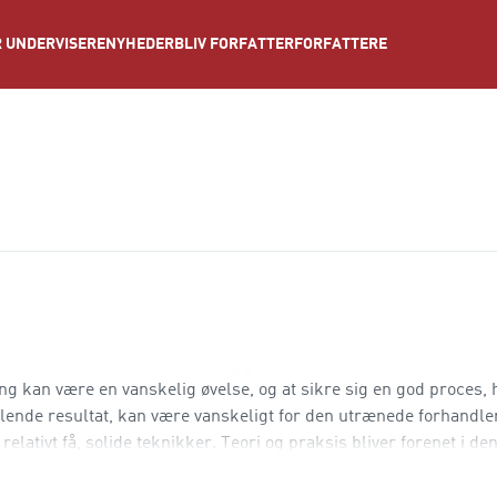
NYHEDER
BLIV FORFATTER
FORFATTERE
 UNDERVISERE
ing kan være en vanskelig øvelse, og at sikre sig en god proces,
illende resultat, kan være vanskeligt for den utrænede forhandle
ativt få, solide teknikker. Teori og praksis bliver forenet i de
g bliver understøttet af prakt