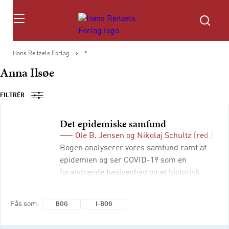
Søg
Hans Reitzels Forlag
*
Anna Ilsøe
FILTRÉR
Det epidemiske samfund
Ole B. Jensen
og
Nikolaj Schultz
(red.)
Bogen analyserer vores samfund ramt af
epidemien og ser COVID-19 som en
forandrende begivenhed og et historisk
brud. Bogen sporer de dybereliggende brud
og de myriader af tanker og relationer, som
Fås som
BOG
I-BOG
COVID-19 har ført med sig og reflekterer
over tilstedeværelsen af epidemien i en