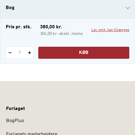
historisk kontekst. I bogens analyser aner vi
Bog
nye former for magt og betragtninger om
bl.a. krop, køn, by, klima og klasse. I
i-bog
Pris pr. stk.
380,00 kr.
Lev. omk. kan tillægges
304,00 kr. ekskl. moms
KØB
1
Forlaget
BogPlus
Forlagets medarbejdere