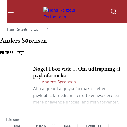
Søg
Hans Reitzels Forlag
*
Anders Sørensen
FILTRÉR
Noget I bør vide .
.
.
Om udtrapning af
psykofarmaka
Anders Sørensen
At trappe ud af psykofarmaka – eller
psykiatrisk medicin – er ofte en sværere og
mere krævende proces, end man forventer.
Det gælder fx antidepressiv medicin,
benzodiazepiner, antipsykotika og
Fås som
stemningsstabiliserende midler. Bogen er
BOG
E-BOG
I-BOG
LYDFILER