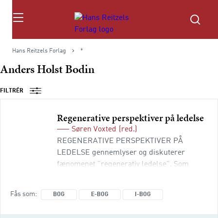
Søg
Hans Reitzels Forlag
*
Anders Holst Bodin
FILTRÉR
Regenerative perspektiver på ledelse
Søren Voxted
(red.)
REGENERATIVE PERSPEKTIVER PÅ
LEDELSE gennemlyser og diskuterer
fænomenet ”regenerativ ledelse”. Som
begreb rummer regenerativ ledelse en
monumental ambition om en ny
Fås som
BOG
E-BOG
I-BOG
menneskelig organisering og en praksis for
ledere, der ikke bare bidrager til