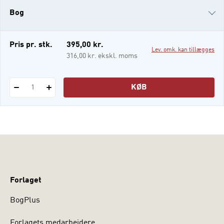
bæredygtig udvikling, men også
Bog
genopbygger og skaber balance mellem
menneskelige og naturlige ressourcer.
Formålet med denne antologi er at
e-bog
Pris pr. stk.
395,00 kr.
Lev. omk. kan tillægges
præsentere og
i-bog
316,00 kr. ekskl. moms
KØB
1
Forlaget
BogPlus
Forlagets medarbejdere