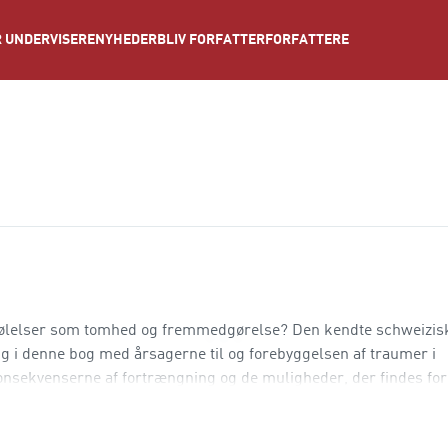
NYHEDER
BLIV FORFATTER
FORFATTERE
 UNDERVISERE
følelser som tomhed og fremmedgørelse? Den kendte schweizis
ig i denne bog med årsagerne til og forebyggelsen af traumer i
sekvenserne af fortrængning og de muligheder, der findes for 
e kloge og indsigtsfulde bog er nyttig for a