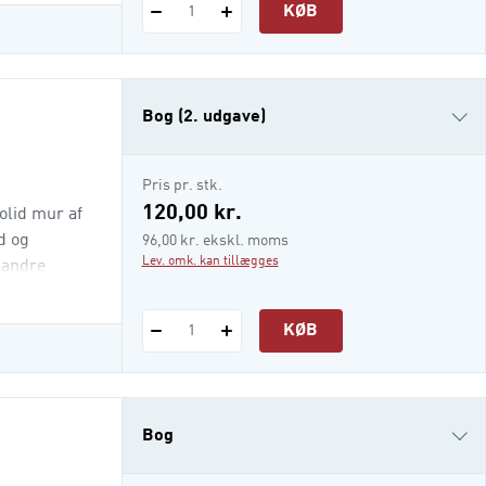
KØB
1
Bog (2. udgave)
Bog (1. udgave)
Pris pr. stk.
e-bog (epub3)
120,00 kr.
olid mur af
d og
96,00 kr. ekskl. moms
Lev. omk. kan tillægges
 andre
KØB
1
Bog