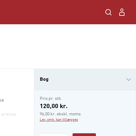
Bog
e-bog (epub3)
Pris pr. stk.
ke
i-bog
120,00 kr.
96,00 kr. ekskl. moms
at blive
Lev. omk. kan tillægges