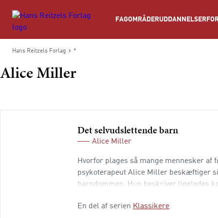
Søg
FAGOMRÅDER
UDDANNELSER
FOR
Hans Reitzels Forlag
*
Alice Miller
Det selvudslettende barn
Alice Miller
Hvorfor plages så mange mennesker af 
psykoterapeut Alice Miller beskæftiger s
barndommen. Hun beskriver ligeledes kon
befriet for tidligt opståede traumer. Denn
En del af serien
Klassikere