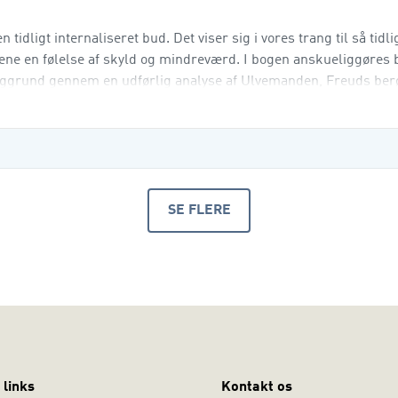
tidligt internaliseret bud. Det viser sig i vores trang til så tidl
nene en følelse af skyld og mindreværd. I bogen anskueliggøres b
baggrund gennem en udførlig analyse af Ulvemanden, Freuds be
SE FLERE
PRODUKTER
 links
Kontakt os