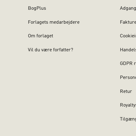
BogPlus
Adgang 
Forlagets medarbejdere
Faktur
Om forlaget
Cookiei
Vil du være forfatter?
Handel
GDPR r
Persond
Retur
Royalty
Tilgæn