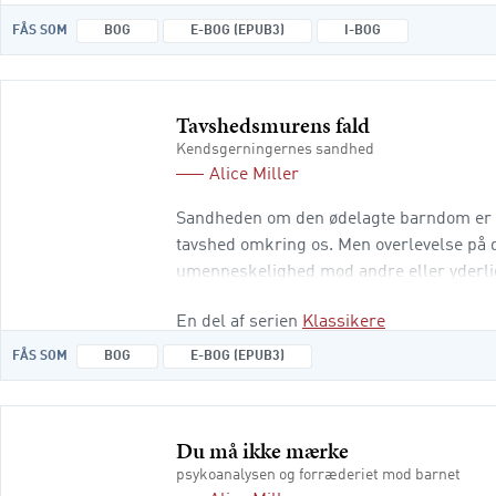
FÅS SOM
BOG
E-BOG (EPUB3)
I-BOG
Tavshedsmurens fald
Kendsgerningernes sandhed
Alice Miller
Sandheden om den ødelagte barndom er ild
tavshed omkring os. Men overlevelse på d
umenneskelighed mod andre eller yderli
mure i disse år - for fald, men ikke uden 
En del af serien
Klassikere
FÅS SOM
BOG
E-BOG (EPUB3)
Du må ikke mærke
psykoanalysen og forræderiet mod barnet