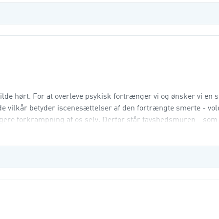
e hørt. For at overleve psykisk fortrænger vi og ønsker vi en s
e vilkår betyder iscenesættelser af den fortrængte smerte - vol
gere forkrampning af os selv. Derfor står tavshedsmuren - som
en energisk indsats. Alice Miller fører an i