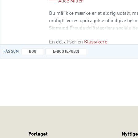
Alice Miller
Du må ikke mærke er et aldrig udtalt, men 
muligt i vores opdragelse at indgive bør
Sigmund Freuds driftsteoriers sociale 
patient. Bogen henvender
En del af serien
Klassikere
FÅS SOM
BOG
E-BOG (EPUB3)
Forlaget
Nyttige