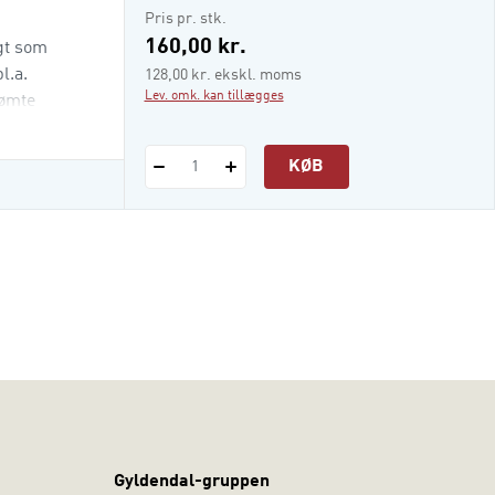
e-bog (epub3)
Pris pr. stk.
160,00 kr.
igt som
l.a.
128,00 kr. ekskl. moms
Lev. omk. kan tillægges
rømte
KØB
1
Gyldendal-gruppen