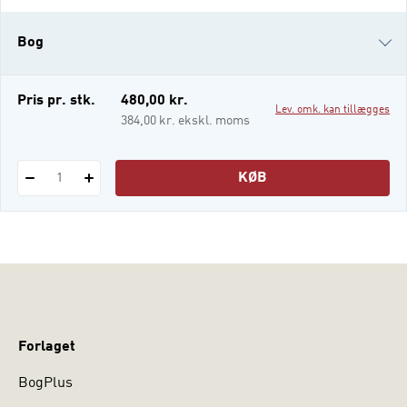
Denne bog viser helt konkret, hvordan man
analyserer et kvalitativt materiale med
Bog
afsæt i syv af de mest udbredte analytiske
perspektiver: - Symbolsk interaktionisme
e-bog
Pris pr. stk.
480,00 kr.
Lev. omk. kan tillægges
i-bog
384,00 kr. ekskl. moms
KØB
1
Forlaget
BogPlus