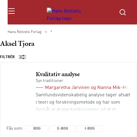
Søg
Hans Reitzels Forlag
*
Aksel Tjora
FILTRÉR
Kvalitativ analyse
Syv traditioner
Margaretha Järvinen
og
Nanna Mik-Meyer
Samfundsvidenskabelig analyse tager afsæt
i teori og forskningsmetode og har som
formål at drage konklusioner ud af et
indsamlet datamateriale. Den analytiske
proces afhænger af, hvilket perspektiv og
Fås som
BOG
E-BOG
I-BOG
hvilke grundantagelser man gør brug af.