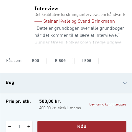
forfatter
Interview
eller
Det kvalitative forskningsinterview som håndværk
isbn
Steinar Kvale
og
Svend Brinkmann
"Dette er grundbogen over alle grundbøger,
når det kommer til at lære at interviewe."
Gunnar Green, Folkeskolen Tredje udgave
af Kvale og Brinkmanns Interview. Det
kvalitative forskningsinterview som
Fås som
BOG
E-BOG
I-BOG
håndværk giver læserne en omfattende og
praktisk indsigt i de mange faktorer, der
bidrager til v
Bog
e-bog
Pris pr. stk.
500,00 kr.
Lev. omk. kan tillægges
i-bog
400,00 kr. ekskl. moms
KØB
1